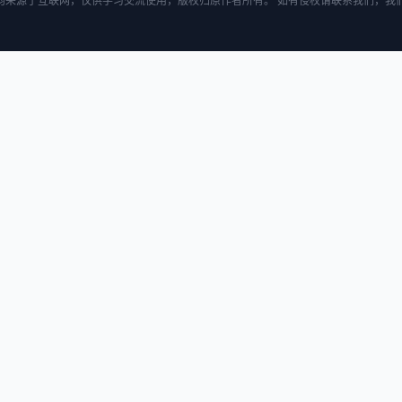
均来源于互联网，仅供学习交流使用，版权归原作者所有。 如有侵权请联系我们，我们